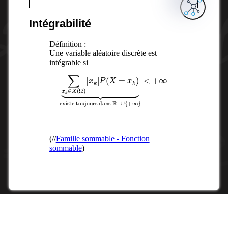
Intégrabilité
Définition :
Une variable aléatoire discrète est
intégrable si
∑
existe toujours dans
x
k
∈
X
(
Ω
)
|
x
k
|
P
R
(
+
X
∪
=
{
x
+
k
∞
)
⏟
}
<
+
∞
(//
Famille sommable - Fonction
sommable
)