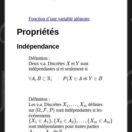
Fonction d’une variable aléatoire
Propriétés
Indépendance
Définition :
X
Y
Deux v.a. Discrètes
et
sont
indépendantes si et seulement si
∀
A
,
B
⊂
R
,
P
(
X
)
∈
P
(
A
Y
et
∈
B
Y
)
∈
B
)
=
P
(
X
∈
A
Définition :
X
1
,
…
,
X
m
Les v.a. Discrètes
définies
(
Ω
,
F
,
P
)
sur
sont indépendantes si les
événements
{
{
…
{
X
X
X
,
1
2
m
∈
∈
∈
A
A
A
1
2
m
}
}
,
,
}
sont indépendantes pour toutes parties
A
1
,
…
,
A
m
R
de