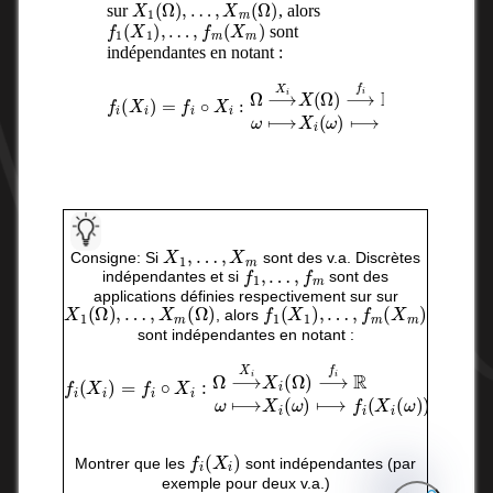
X
1
(
Ω
)
,
…
,
X
m
(
Ω
)
sur
, alors
f
1
(
X
1
)
,
…
,
f
m
(
X
m
)
sont
indépendantes en notant :
f
i
(
X
i
)
=
⟼
f
i
∘
X
X
i
i
(
:
ω
Ω
)
⟶
⟼
X
f
i
i
(
X
X
(
i
Ω
(
ω
)
)
⟶
)
f
i
R
ω
X
1
,
…
,
X
m
Consigne: Si
sont des v.a. Discrètes
f
1
,
…
,
f
m
indépendantes et si
sont des
applications définies respectivement sur sur
X
1
(
Ω
)
,
…
,
X
m
(
Ω
)
f
1
(
X
1
)
,
…
,
f
m
(
X
m
)
, alors
sont indépendantes en notant :
f
i
(
X
i
)
=
f
i
∘
X
i
:
Ω
⟶
X
i
i
X
(
X
i
(
i
Ω
(
ω
)
⟶
)
)
f
i
R
ω
⟼
X
i
(
ω
)
⟼
f
f
i
(
X
i
)
Montrer que les
sont indépendantes (par
exemple pour deux v.a.)