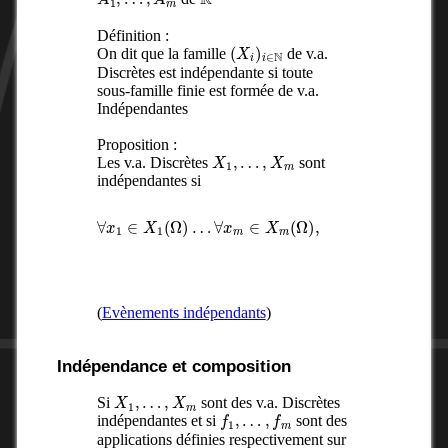
Définition :
(
X
i
)
i
∈
N
On dit que la famille
de v.a.
Discrètes est indépendante si toute
sous-famille finie est formée de v.a.
Indépendantes
Proposition :
X
1
,
…
,
X
m
Les v.a. Discrètes
sont
indépendantes si
…
,
∀
X
x
m
m
=
∀
∈
x
x
m
X
1
)
m
∈
=
(
∏
X
Ω
1
i
)
=
(
,
P
Ω
1
(
m
)
X
…
P
1
(
=
X
x
i
1
=
,
x
i
)
(
Evènements indépendants
)
Indépendance et composition
X
1
,
…
,
X
m
Si
sont des v.a. Discrètes
f
1
,
…
,
f
m
indépendantes et si
sont des
applications définies respectivement sur