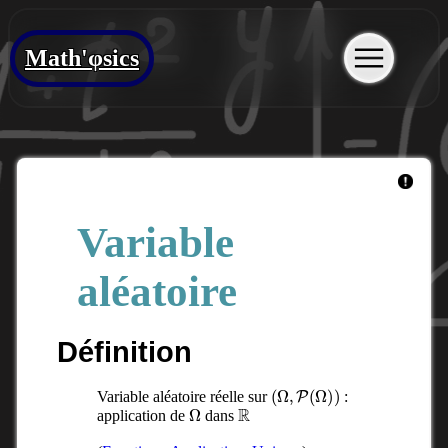
Math'φsics
Variable
aléatoire
Définition
(
Ω
,
P
(
Ω
)
)
Variable aléatoire réelle sur
:
Ω
R
application de
dans