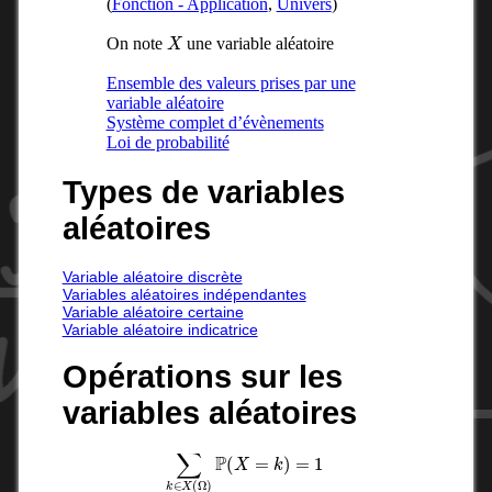
(
Fonction - Application
,
Univers
)
X
On note
une variable aléatoire
Ensemble des valeurs prises par une
variable aléatoire
Système complet d’évènements
Loi de probabilité
Types de variables
aléatoires
Variable aléatoire discrète
Variables aléatoires indépendantes
Variable aléatoire certaine
Variable aléatoire indicatrice
Opérations sur les
variables aléatoires
∑
k
∈
X
(
Ω
)
P
(
X
=
k
)
=
1