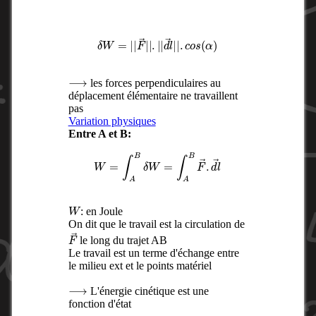
δ
W
=
|
|
F
→
|
|
.
|
|
d
l
→
|
|
.
c
o
s
(
α
)
⟶
les forces perpendiculaires au
déplacement élémentaire ne travaillent
pas
Variation physiques
Entre A et B:
W
=
∫
A
B
δ
W
=
∫
A
B
F
→
.
d
l
→
W
: en Joule
On dit que le travail est la circulation de
F
→
le long du trajet AB
Le travail est un terme d'échange entre
le milieu ext et le points matériel
⟶
L'énergie cinétique est une
fonction d'état