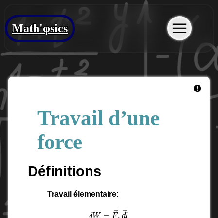
Math'φsics
Travail d’une
force
Définitions
Travail élementaire:
δ
W
=
F
→
.
d
l
→