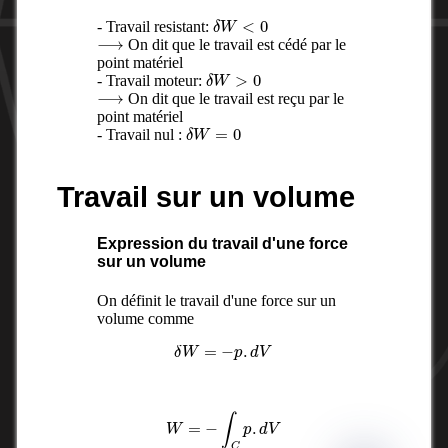
δ
W
<
0
- Travail resistant:
⟶
On dit que le travail est cédé par le
point matériel
δ
W
>
0
- Travail moteur:
⟶
On dit que le travail est reçu par le
point matériel
δ
W
=
0
- Travail nul :
Travail sur un volume
Expression du travail d'une force
sur un volume
On définit le travail d'une force sur un
volume comme
δ
W
=
−
p
.
d
V
W
=
−
∫
C
p
.
d
V