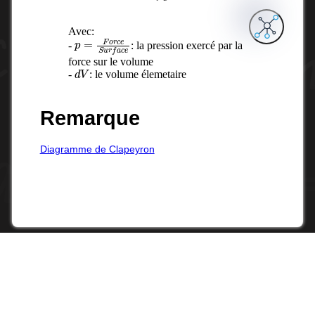
Avec:
p
=
F
o
r
c
e
S
u
r
f
a
c
e
-
: la pression exercé par la
force sur le volume
d
V
-
: le volume élemetaire
Remarque
Diagramme de Clapeyron