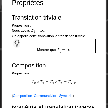
Propriétés
Translation triviale
Proposition :
T
0
→
=
Id
Nous avons
On appelle cette translation la translation triviale
T
0
→
=
Id
Montrer que
Composition
Proposition :
T
u
→
∘
T
v
→
=
T
v
→
∘
T
u
→
=
T
u
→
+
v
→
(
Composition
,
Commutativité - Symétrie
)
isométrie et translation inverse