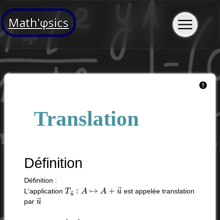
Math'φsics
Translation
Définition
Définition :
T
u
→
:
A
↦
A
+
u
→
L'application
est appelée translation
u
→
par