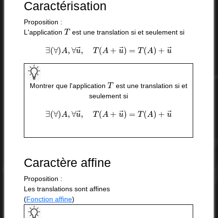
Caractérisation
Proposition :
T
L'application
est une translation si et seulement si
∃
(
∀
)
A
,
∀
u
→
,
T
(
A
+
u
→
)
=
T
(
A
)
+
u
→
T
Montrer que l'application
est une translation si et
seulement si
∃
(
∀
)
A
,
∀
u
→
,
T
(
A
+
u
→
)
=
T
(
A
)
+
u
→
Caractère affine
Proposition :
Les translations sont affines
(
Fonction affine
)