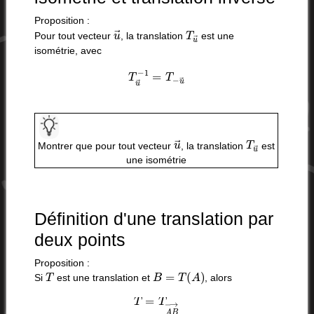
Proposition :
u
→
T
u
→
Pour tout vecteur
, la translation
est une
isométrie, avec
T
u
→
−
1
=
T
−
u
→
u
→
T
u
→
Montrer que pour tout vecteur
, la translation
est
une isométrie
Définition d'une translation par
deux points
Proposition :
T
B
=
T
(
A
)
Si
est une translation et
, alors
T
=
T
A
B
→