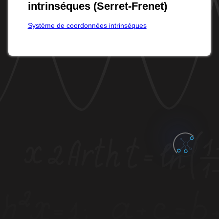
intrinséques (Serret-Frenet)
Système de coordonnées intrinséques