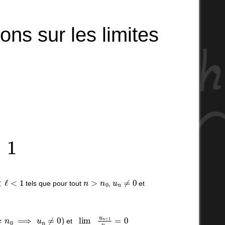
ns sur les limites
n
|
<
1
n
>
n
0
u
n
≠
0
tels que pour tout
,
et
n
0
⟹
u
n
≠
0
)
lim
n
→
+
∞
u
n
+
1
u
n
=
0
et