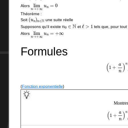
lim
n
→
+
∞
u
n
=
0
Alors
Théorème :
(
u
n
)
n
∈
N
Soit
une suite réelle
n
0
∈
N
ℓ
>
1
Supposons qu'il existe
et
tels que, pour tou
lim
n
→
+
∞
u
n
=
+
∞
Alors
Formules
(
1
+
a
n
)
n
⟶
(
Fonction exponentielle
)
Montrer
(
1
+
a
n
)
n
⟶