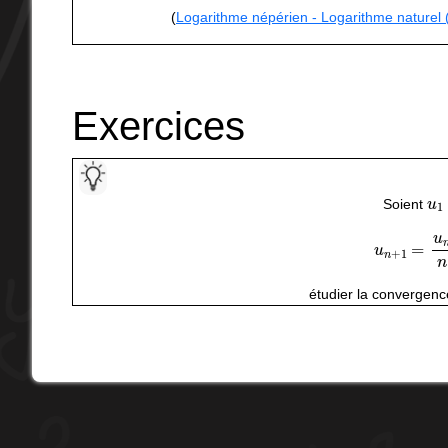
(
Logarithme népérien - Logarithme naturel
Exercices
u
1
Soient
u
n
+
1
=
u
n
étudier la convergenc