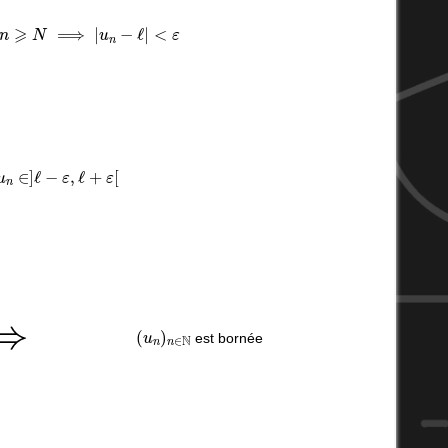
N
,
n
⩾
N
⟹
|
u
n
−
ℓ
|
<
ε
n
∈
]
ℓ
−
ε
,
ℓ
+
ε
[
⟺
(
u
n
)
n
∈
N
est bornée