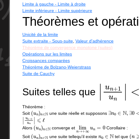
Limite à gauche - Limite à droite
Limite inférieure - Limite supérieure
Théorèmes et opératio
Unicité de la limite
Suite extraite - Sous-suite
,
Valeur d'adhérence
Théorème de convergence monotone (suites)
Opérations sur les limites
Croissances comparées
Théorème de Bolzano-Weierstrass
Suite de Cauchy
|
<
u
1
n
+
1
u
Suites telles que
Théorème :
(
u
n
)
n
∈
N
∃
n
0
∈
N
,
∃
0
<
ℓ
Soit
une suite réelle et supposons
|
⩽
u
n
ℓ
+
1
u
n
|
(
u
n
)
n
∈
N
lim
n
→
+
∞
u
n
=
0
Alors
converge et
Corollaire :
(
u
n
)
n
∈
N
n
0
∈
N
(
n
⩾
Soit
une suite tellequ'il existe
tel que