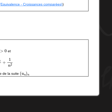
 (Equivalence - Croissances comparées)
)
>
0
et
n
+
1
n
2
(
u
n
)
n
e de la suite