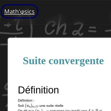
Math'φsics
Suite convergente
Définition
Définition :
(
u
n
)
n
∈
N
Soit
une suite réelle
(
u
n
)
n
∈
N
ℓ
∈
R
On dit que
converge (ou tend) vers
si