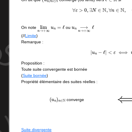
∀
ε
>
0
,
∃
N
∈
N
,
∀
n
∈
lim
n
→
+
∞
u
n
=
ℓ
u
n
⟶
n
→
+
∞
ℓ
On note
ou
(//
Limite
)
Remarque :
|
u
n
−
ℓ
|
<
ε
⟺
u
Proposition :
Toute suite convergente est bornée
(
Suite bornée
)
Propriété élémentaire des suites réelles :
(
u
n
)
n
∈
N
converge
Suite divergente