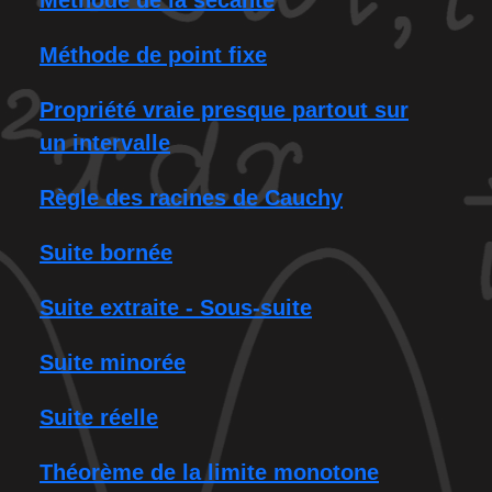
Méthode de la sécante
Méthode de point fixe
Propriété vraie presque partout sur
un intervalle
Règle des racines de Cauchy
Suite bornée
Suite extraite - Sous-suite
Suite minorée
Suite réelle
Théorème de la limite monotone