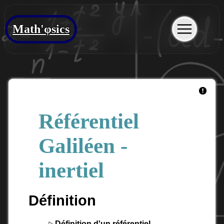
Math'φsics
Référentiel
Galiléen -
inertiel
Définition
▹
Définition d'un référentiel