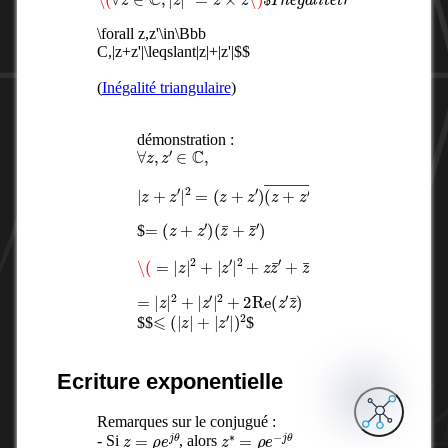
é
é
\forall z,z'\in\Bbb
C,|z+z'|\leqslant|z|+|z'|$$
(
Inégalité triangulaire
)
démonstration :
∀
z
,
z
′
∈
C
,
|
z
+
z
′
|
2
=
(
z
+
z
′
)
(
z
+
z
′
)
―
=
(
z
+
z
′
)
(
z
¯
+
z
¯
′
)
$
\(
=
|
z
|
2
+
|
z
′
|
2
+
z
z
¯
′
+
z
¯
z
′
\)
=
|
z
|
2
+
|
z
′
|
2
+
2
Re
(
z
′
z
¯
)
⩽
(
|
z
|
+
|
z
′
|
)
2
$$
$
Ecriture exponentielle
Remarques sur le conjugué :
z
=
ρ
e
j
θ
z
∗
=
ρ
e
−
j
θ
- Si
, alors