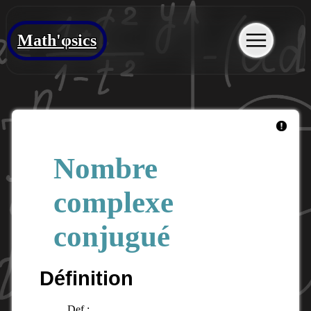
Math'φsics
Nombre
complexe
conjugué
Définition
Def :