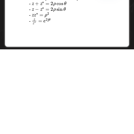
z
+
z
∗
=
2
ρ
cos
θ
-
z
−
z
∗
=
2
ρ
sin
θ
-
z
z
∗
=
ρ
2
-
z
z
∗
=
e
2
j
θ
-