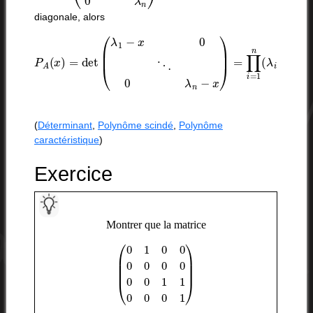
diagonale, alors
P
A
(
x
)
=
det
(
λ
1
−
x
0
⋱
0
λ
n
−
x
)
=
∏
i
=
1
n
(
λ
i
−
x
)
(
Déterminant
,
Polynôme scindé
,
Polynôme
caractéristique
)
Exercice
Montrer que la matrice
(
0
1
0
0
0
0
0
0
0
0
1
1
0
0
0
1
)