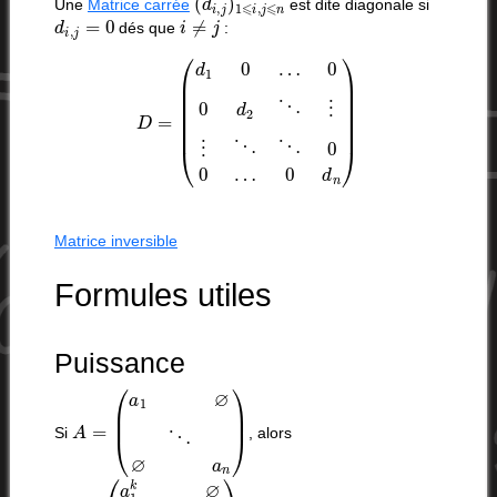
Une
Matrice carrée
est dite diagonale si
d
i
,
j
=
0
i
≠
j
dés que
:
D
=
(
d
1
0
…
0
0
d
2
⋱
⋮
⋮
⋱
⋱
0
0
…
0
d
n
)
Matrice inversible
Formules utiles
Puissance
A
=
(
a
1
∅
⋱
∅
a
n
)
Si
, alors