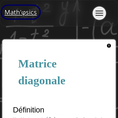
Math'φsics
Matrice
diagonale
Définition
(
d
i
,
j
)
1
⩽
i
,
j
⩽
n