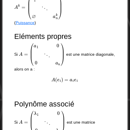
A
k
=
(
a
1
k
∅
⋱
∅
a
n
k
)
(
Puissance
)
Eléments propres
A
=
(
a
1
0
⋱
0
a
n
)
Si
est une matrice diagonale,
alors on a :
A
(
e
i
)
=
a
i
e
i
Polynôme associé
A
=
(
λ
1
0
⋱
0
λ
n
)
Si
est une matrice