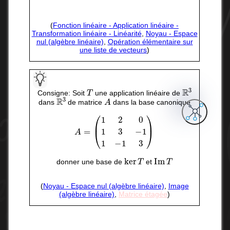
(
Fonction linéaire - Application linéaire -
Transformation linéaire - Linéarité
,
Noyau - Espace
nul (algèbre linéaire)
,
Opération élémentaire sur
une liste de vecteurs
)
T
R
3
Consigne: Soit
une application linéaire de
R
3
A
dans
de matrice
dans la base canonique
A
=
(
1
2
0
1
3
−
1
1
−
1
3
)
ker
T
Im
T
donner une base de
et
(
Noyau - Espace nul (algèbre linéaire)
,
Image
(algèbre linéaire)
,
Matrice étagée
)