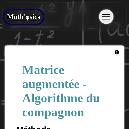
Math'φsics
Matrice
augmentée -
Algorithme du
compagnon