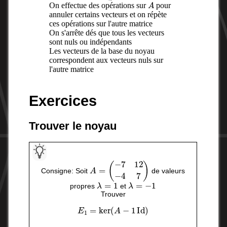
A
On effectue des opérations sur
pour
annuler certains vecteurs et on répète
ces opérations sur l'autre matrice
On s'arrête dés que tous les vecteurs
sont nuls ou indépendants
Les vecteurs de la base du noyau
correspondent aux vecteurs nuls sur
l'autre matrice
Exercices
Trouver le noyau
A
=
(
−
7
12
−
4
7
)
Consigne: Soit
de valeurs
λ
=
1
λ
=
−
1
propres
et
Trouver
E
1
=
ker
(
A
−
1
Id
)