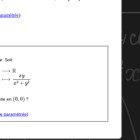
aramétrée
)
: Soit
x
,
y
)
⟼
x
y
x
2
+
y
2
(
0
,
0
)
mite en
?
be paramétrée
)