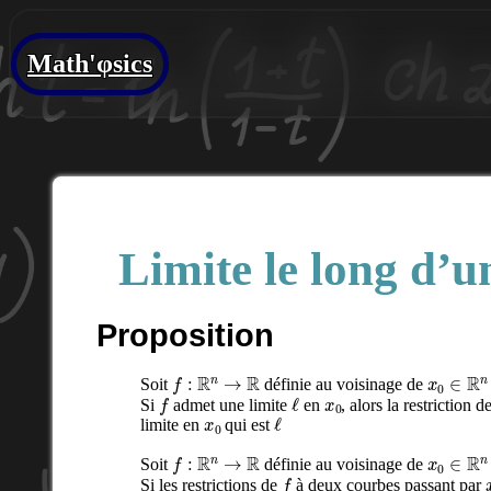
Math'φsics
Limite le long d’
Proposition
f
:
R
n
→
R
x
0
∈
R
n
Soit
définie au voisinage de
f
ℓ
x
0
Si
admet une limite
en
, alors la restriction d
x
0
ℓ
limite en
qui est
f
:
R
n
→
R
x
0
∈
R
n
Soit
définie au voisinage de
f
Si les restrictions de
à deux courbes passant par