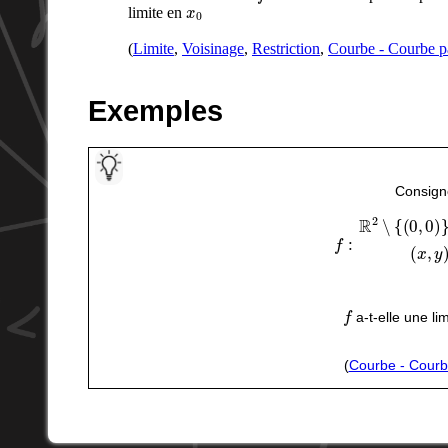
x
0
limite en
(
Limite
,
Voisinage
,
Restriction
,
Courbe - Courbe p
Exemples
Consigne
f
:
R
2
∖
{
(
0
,
0
)
}
⟶
R
(
f
a-t-elle une li
(
Courbe - Cour