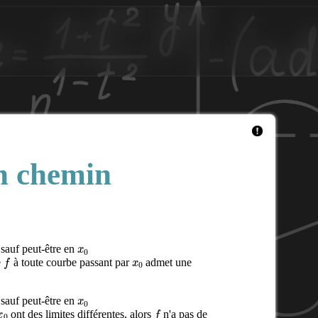
un chemin
x
0
sauf peut-être en
f
x
0
e
à toute courbe passant par
admet une
x
0
sauf peut-être en
x
0
f
ont des limites différentes, alors
n'a pas de