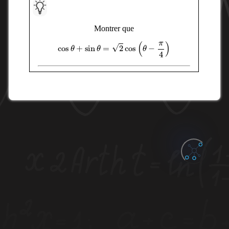
Montrer que
cos
θ
+
sin
θ
=
2
cos
(
θ
−
π
4
)