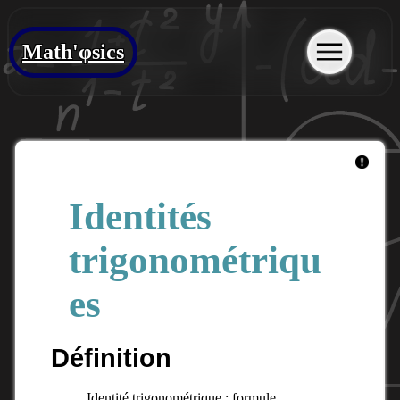
Math'φsics
Identités
trigonométriqu
es
Définition
Identité trigonométrique : formule