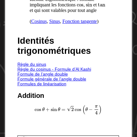
cos
sin
tan
impliquant les fonctions
,
et
et qui sont valables pour tout angle
(
Cosinus
,
Sinus
,
Fonction tangente
)
Identités
trigonométriques
Règle du sinus
Règle du cosinus - Formule d’Al Kashi
Formule de l’angle double
Formule générale de l’angle double
Formules de linéarisation
Addition
cos
θ
+
sin
θ
=
2
cos
(
θ
−
π
4
)