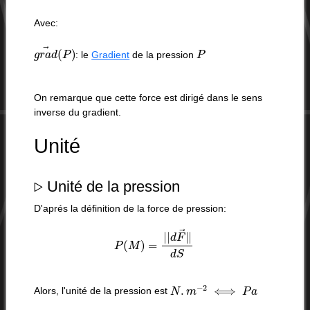
Avec:
g
r
a
d
→
(
P
)
P
: le
Gradient
de la pression
On remarque que cette force est dirigé dans le sens
inverse du gradient.
Unité
▹
Unité de la pression
D'aprés la définition de la force de pression:
P
(
M
)
=
|
|
d
F
→
|
|
d
S
N
.
m
−
2
⟺
P
a
Alors, l'unité de la pression est