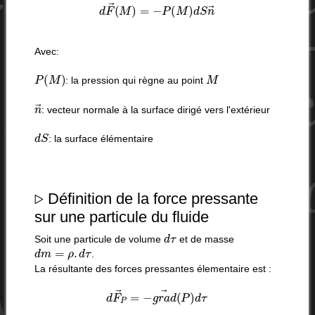
d
F
→
(
M
)
=
−
P
(
M
)
d
S
n
→
Avec:
P
(
M
)
M
: la pression qui règne au point
n
→
: vecteur normale à la surface dirigé vers l'extérieur
d
S
: la surface élémentaire
▹
Définition de la force pressante
sur une particule du fluide
d
τ
Soit une particule de volume
et de masse
d
m
=
ρ
.
d
τ
.
La résultante des forces pressantes élementaire est :
d
F
→
P
=
−
g
r
a
d
→
(
P
)
d
τ