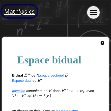
Math'φsics
Espace bidual
E
∗
∗
E
Bidual
de l'
Espace vectoriel
E
∗
Espace dual
de
.
E
E
∗
∗
x
↦
φ
x
Injection
canonique
de
dans
:
, avec
∀
ℓ
∈
E
∗
,
φ
x
(
ℓ
)
=
ℓ
(
x
)
en dimension finie, c'est un
Isomorphisme