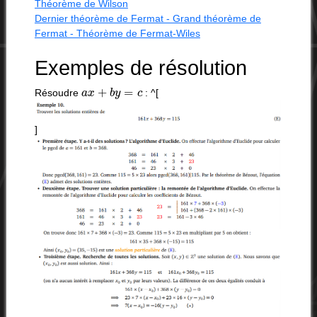
Théorème de Wilson
Dernier théorème de Fermat - Grand théorème de
Fermat - Théorème de Fermat-Wiles
Exemples de résolution
a
x
+
b
y
=
c
Résoudre
: ^[
]