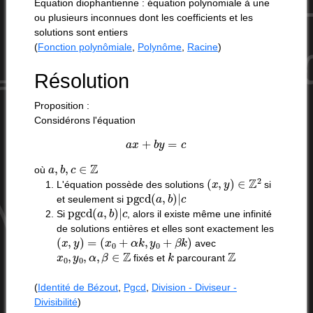
Équation diophantienne : équation polynomiale à une
ou plusieurs inconnues dont les coefficients et les
solutions sont entiers
(
Fonction polynômiale
,
Polynôme
,
Racine
)
Résolution
Proposition :
Considérons l'équation
a
x
+
b
y
=
c
a
,
b
,
c
∈
Z
où
(
x
,
y
)
∈
Z
2
L'équation possède des solutions
si
pgcd
(
a
,
b
)
|
c
et seulement si
pgcd
(
a
,
b
)
|
c
Si
, alors il existe même une infinité
de solutions entières et elles sont exactement les
(
x
,
y
)
=
(
x
0
+
α
k
,
y
0
+
β
k
)
avec
x
0
,
y
0
,
α
,
β
∈
Z
k
Z
fixés et
parcourant
(
Identité de Bézout
,
Pgcd
,
Division - Diviseur -
Divisibilité
)