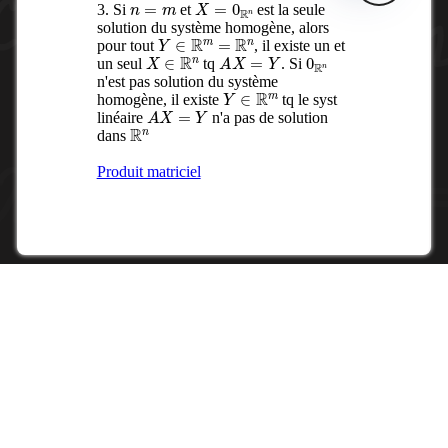
n
=
m
X
=
0
R
n
3. Si
et
est la seule
solution du système homogène, alors
Y
∈
R
m
=
R
n
pour tout
, il existe un et
X
∈
R
n
A
X
=
Y
0
R
n
un seul
tq
. Si
n'est pas solution du système
Y
∈
R
m
homogène, il existe
tq le syst
A
X
=
Y
linéaire
n'a pas de solution
R
n
dans
Produit matriciel