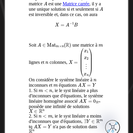
A
matrice
est une
Matrice carrée
, il y a
A
une unique solution si et seulement si
est inversible et, dans ce cas, on aura
X
=
A
−
1
B
A
∈
Mat
m
×
n
(
R
)
m
Soit
une matrice à
n
X
(
x
=
1
x
2
⋮
x
n
)
lignes et
colonnes,
n
On considère le système linéaire à
m
A
X
=
Y
inconnues et
équations
m
<
n
1. Si
, ie le syst linéaire a plus
d'inconnues que d'équations, le système
A
X
=
0
R
m
linéaire homogène associé
possède une infinité de solutions
X
∈
R
n
n
<
m
2. Si
, ie le syst linéaire a moins
∃
Y
∈
R
m
d'inconnues que d'équations,
A
X
=
Y
tq
n'a pas de solution dans
R
n