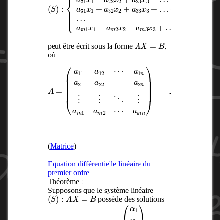
A
X
=
B
peut être écrit sous la forme
,
où
a
2
n
A
(
x
⋮
=
1
(
⋮
x
a
2
11
⋱
⋮
a
⋮
x
12
n
a
)
⋯
m
B
=
a
1
1
(
a
b
n
m
1
a
2
b
21
⋯
2
⋮
a
a
22
m
b
m
n
⋯
)
)
X
=
(
Matrice
)
Equation différentielle linéaire du
premier ordre
Théorème :
Supposons que le système linéaire
(
S
)
:
A
X
=
B
possède des solutions