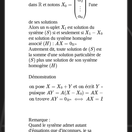
R
X
(
α
0
1
=
α
2
⋮
α
n
)
dans
et notons
l'une
de ses solutions
n
X
1
Alors un
-uplet
est solution du
(
S
)
X
1
−
X
0
système
si et seulement si
est solution du système homogène
(
H
)
:
A
X
=
0
R
m
associé
(
S
)
Autrement dit, toute solution de
est
la somme d'une solution particulière de
(
S
)
plus une solution de son système
(
H
)
homogène
Démonstration
et on écrit
0
on trouve
Y
)
on pose
=
=
A
X
X
−
−
X
A
A
Y
0
X
X
puisque
=
0
=
0
et
R
X
m
0
A
+
⟺
Y
X
A
0
A
Y
=
X
=
B
A
=
,
B
(
X
−
X
é
Remarque :
Quand le système admet autant
d'équations que d'inconnues, ie sa