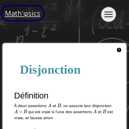
Math'φsics
Disjonction
Définition
A
B
À deux assertions
et
, on associe leur disjonction
A
∨
B
A
B
qui est vraie si l'une des assertions
et
est
vraie, et fausse sinon