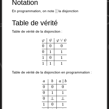
Notation
|
|
En programmation, on note
la disjonction
Table de vérité
Table de vérité de la disjonction :
φ
ψ
φ
∨
ψ
0
0
0
0
1
1
1
0
1
1
1
1
Table de vérité de la disjonction en programmation :
a
b
a
|
|
b
0
0
0
0
1
1
0
⊥
⊥
1
⊥
⊥
⊥
⊥
⊥
⊥
1
⊥
0
1
⊥
1
1
⊥
1
1
⊥
⊥
⊥
⊥
1
⊥
⊥
0
⊥
⊥
⊥