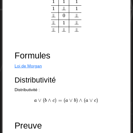
Formules
Loi de Morgan
Distributivité
Distributivité :
a
∨
(
b
∧
c
)
=
(
a
∨
b
)
∧
(
a
∨
c
)
Preuve