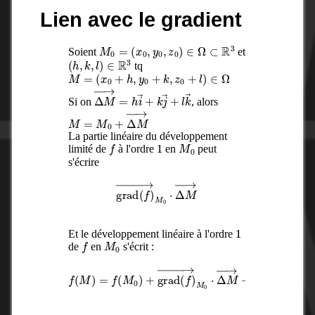
Lien avec le gradient
M
0
=
(
x
0
,
y
0
,
z
0
)
∈
Ω
⊂
R
3
Soient
et
(
h
,
k
,
l
)
∈
R
3
tq
M
=
(
x
0
+
h
,
y
0
+
k
,
z
0
+
l
)
∈
Ω
Δ
M
→
=
h
i
→
+
k
j
→
+
l
k
→
Si on
, alors
M
=
M
0
+
Δ
M
→
La partie linéaire du développement
f
1
M
0
limité de
à l'ordre
en
peut
s'écrire
grad
(
f
)
→
M
0
⋅
Δ
M
→
1
Et le développement linéaire à l'ordre
f
M
0
de
en
s'écrit :
f
(
M
)
=
f
(
M
Δ
0
)
M
+
grad
→
‖
ε
(
(
Δ
f
)
M
→
→
M
)
0
⋅
Δ
M
→
+
‖