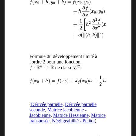
Formule du développement limité à
2
l'ordre
pour une fonction
f
:
R
n
→
R
C
2
de classe
:
f
(
x
0
+
h
)
=
f
(
x
0
0
)
)
⋅
h
+
+
J
f
o
(
(
x
‖
0
h
)
‖
2
h
)
+
1
2
h
T
⋅
H
f
(
x
(
Dérivée partielle
,
Dérivée partielle
seconde
,
Matrice jacobienne -
Jacobienne
,
Matrice Hessienne
,
Matrice
transposée
,
Négligeabilité - Petitot
)