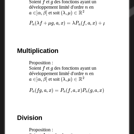
Soient
et
des fonctions ayant un
n
développement limité d'ordre
en
a
∈
]
α
,
β
[
(
λ
,
μ
)
∈
R
2
et soit
P
n
(
λ
f
+
μ
g
,
a
,
x
)
=
λ
x
P
)
n
(
f
,
a
,
x
)
+
μ
P
n
(
g
,
a
,
Multiplication
Proposition :
f
g
Soient
et
des fonctions ayant un
n
développement limité d'ordre
en
a
∈
]
α
,
β
[
(
λ
,
μ
)
∈
R
2
et soit
P
n
(
f
g
,
a
,
x
(
)
x
=
−
P
a
n
)
n
(
f
+
,
a
1
,
R
x
)
(
P
x
n
)
(
g
,
a
,
x
)
+
Division
Proposition :
f
g