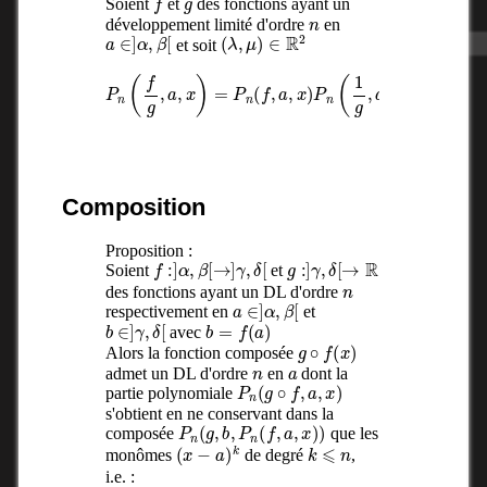
Soient
et
des fonctions ayant un
n
développement limité d'ordre
en
a
∈
]
α
,
β
[
(
λ
,
μ
)
∈
R
2
et soit
P
n
(
f
g
,
a
,
x
(
)
x
=
−
P
a
n
)
(
n
f
,
+
a
1
,
x
R
)
(
P
x
n
)
(
1
g
,
a
,
x
)
+
Composition
Proposition :
f
:
]
α
,
β
[
→
]
γ
,
δ
[
g
:
]
γ
,
δ
[
→
R
Soient
et
n
des fonctions ayant un DL d'ordre
a
∈
]
α
,
β
[
respectivement en
et
b
∈
]
γ
,
δ
[
b
=
f
(
a
)
avec
g
∘
f
(
x
)
Alors la fonction composée
n
a
admet un DL d'ordre
en
dont la
P
n
(
g
∘
f
,
a
,
x
)
partie polynomiale
s'obtient en ne conservant dans la
P
n
(
g
,
b
,
P
n
(
f
,
a
,
x
)
)
composée
que les
(
x
−
a
)
k
k
⩽
n
monômes
de degré
,
i.e. :