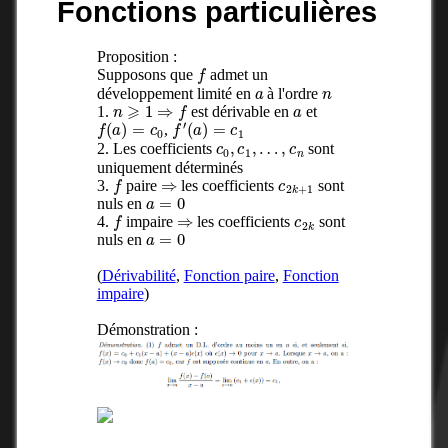
Fonctions particulières
Proposition :
f
Supposons que
admet un
a
n
développement limité en
à l'ordre
n
⩾
1
⇒
f
a
1.
est dérivable en
et
f
(
a
)
=
c
0
f
′
(
a
)
=
c
1
,
c
0
,
c
1
,
…
,
c
n
2. Les coefficients
sont
uniquement déterminés
f
⇒
c
2
k
+
1
3.
paire
les coefficients
sont
a
=
0
nuls en
f
⇒
c
2
k
4.
impaire
les coefficients
sont
a
=
0
nuls en
(
Dérivabilité
,
Fonction paire
,
Fonction
impaire
)
Démonstration :