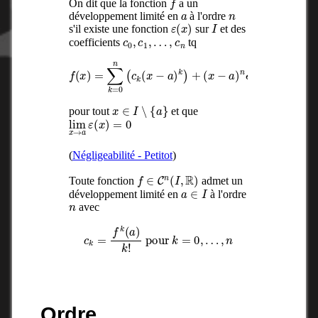
On dit que la fonction
a un
a
n
développement limité en
à l'ordre
ε
(
x
)
I
s'il existe une fonction
sur
et des
c
0
,
c
1
,
…
,
c
n
coefficients
tq
f
(
x
)
=
∑
k
=
0
n
(
c
k
(
x
−
a
)
k
)
+
(
x
−
a
)
n
ϵ
(
x
)
x
∈
I
∖
{
a
}
pour tout
et que
lim
x
→
a
ε
(
x
)
=
0
(
Négligeabilité - Petitot
)
f
∈
C
n
(
I
,
R
)
Toute fonction
admet un
a
∈
I
développement limité en
à l'ordre
n
avec
c
k
=
f
k
(
a
)
k
!
pour
k
=
0
,
…
,
n
Ordre