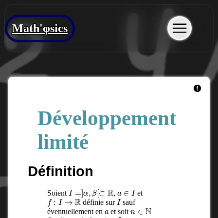
Math'φsics
Développement
limité
Définition
I
=
]
α
,
β
[
⊂
R
a
∈
I
Soient
,
et
f
:
I
→
R
I
définie sur
sauf
a
n
∈
N
éventuellement en
et soit
f