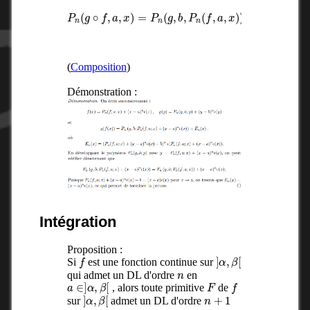
P
n
(
g
∘
f
,
a
,
x
)
x
=
−
P
a
n
)
(
n
g
+
,
b
1
,
R
P
[
n
x
(
]
f
,
a
,
x
)
)
mod
(
(
Composition
)
Démonstration :
Intégration
Proposition :
f
]
α
,
β
[
Si
est une fonction continue sur
n
qui admet un DL d'ordre
en
a
∈
]
α
,
β
[
F
f
, alors toute primitive
de
]
α
,
β
[
n
+
1
sur
admet un DL d'ordre
a