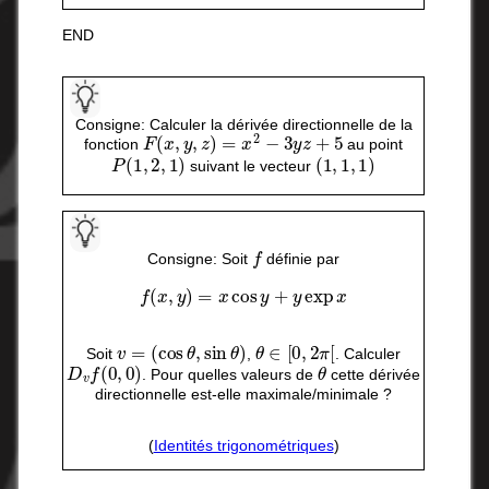
END
Consigne: Calculer la dérivée directionnelle de la
F
(
x
,
y
,
z
)
=
x
2
−
3
y
z
+
5
fonction
au point
P
(
1
,
2
,
1
)
(
1
,
1
,
1
)
suivant le vecteur
f
Consigne: Soit
définie par
f
(
x
,
y
)
=
x
cos
y
+
y
exp
x
v
=
(
cos
θ
,
sin
θ
)
θ
∈
[
0
,
2
π
[
Soit
,
. Calculer
D
v
f
(
0
,
0
)
θ
. Pour quelles valeurs de
cette dérivée
directionnelle est-elle maximale/minimale ?
(
Identités trigonométriques
)