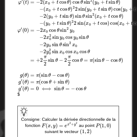
φ
(
(
(
x
y
θ
(
0
0
)
t
=
)
+
+
=
π
t
t
f
cos
sin
(
(
x
cos
0
θ
θ
+
)
)
2
θ
t
2
cos
2
+
2
sin
sin
sin
θ
(
θ
,
(
x
y
)
y
0
0
g
0
+
+
′
(
+
t
θ
t
t
cos
sin
)
sin
=
0
θ
θ
)
⟺
)
cos
)
=
cos
−
sin
(
(
x
x
(
0
y
0
θ
+
0
+
=
t
+
t
−
cos
cos
t
cos
sin
θ
θ
θ
θ
)
)
2
)
cos
sin
sin
θ
θ
2
−
φ
(
y
2
′
(
0
(
0
y
+
)
0
=
t
si
+
−
t
$
Consigne: Calculer la dérivée directionnelle de la
F
(
x
,
y
)
=
e
x
2
+
y
2
P
(
1
,
0
)
fonction
au point
(
1
,
2
)
suivant le vecteur