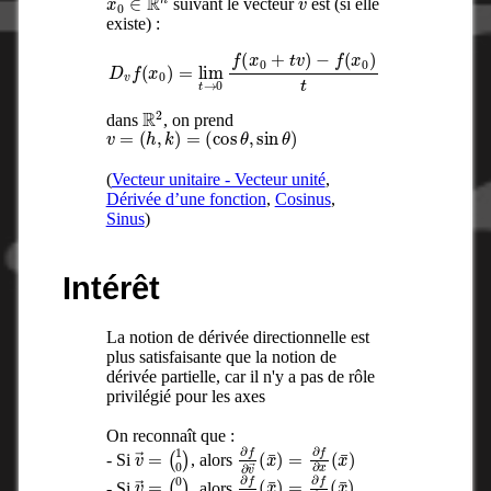
suivant le vecteur
est (si elle
existe) :
D
v
f
(
x
0
)
=
lim
t
→
0
f
(
x
0
+
t
v
)
−
f
(
x
0
)
t
R
2
dans
, on prend
v
=
(
h
,
k
)
=
(
cos
θ
,
sin
θ
)
(
Vecteur unitaire - Vecteur unité
,
Dérivée d’une fonction
,
Cosinus
,
Sinus
)
Intérêt
La notion de dérivée directionnelle est
plus satisfaisante que la notion de
dérivée partielle, car il n'y a pas de rôle
privilégié pour les axes
On reconnaît que :
v
(
1
→
0
)
=
∂
f
∂
v
→
(
x
¯
)
=
∂
f
∂
x
(
x
¯
)
- Si
, alors
v
(
0
→
1
)
=
∂
f
∂
v
→
(
x
¯
)
=
∂
f
∂
y
(
x
¯
)
- Si
, alors