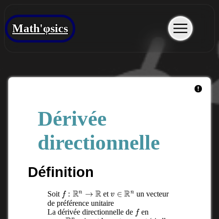
Math'φsics
Dérivée
directionnelle
Définition
f
:
R
n
→
R
v
∈
R
n
Soit
et
un vecteur
de préférence unitaire
f
La dérivée directionnelle de
en
x
0
∈
R
n
v