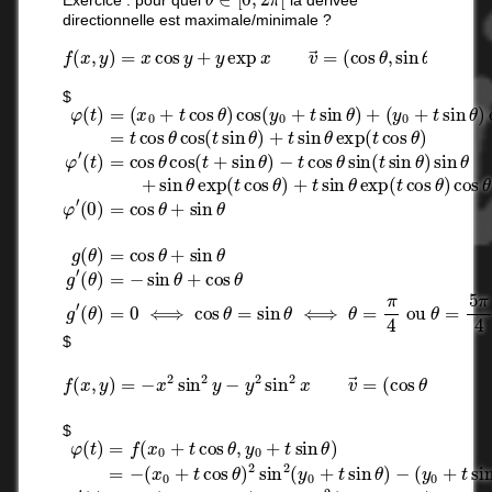
Exercice : pour quel
la dérivée
directionnelle est maximale/minimale ?
f
(
x
,
y
)
=
x
cos
y
+
y
exp
x
v
→
=
(
cos
θ
,
sin
θ
)
P
=
(
0
,
0
)
$
φ
(
−
(
t
θ
t
(
)
cos
)
t
=
=
)
cos
=
−
(
sin
θ
x
sin
0
θ
+
cos
θ
t
+
(
cos
t
cos
sin
(
t
+
θ
θ
θ
sin
)
)
g
cos
sin
′
(
θ
θ
)
θ
)
(
=
y
+
0
0
sin
+
⟺
t
θ
sin
exp
cos
θ
)
(
θ
+
t
=
cos
(
y
sin
0
+
θ
θ
t
)
sin
⟺
+
t
sin
θ
θ
)
=
exp
θ
π
exp
4
(
ou
x
(
0
t
cos
+
θ
t
=
c
5
$
f
(
x
,
y
)
=
−
x
2
sin
2
y
−
y
(
π
2
sin
2
,
−
2
π
x
2
v
)
→
=
(
cos
θ
,
sin
θ
)
M
=
$