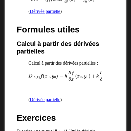
(
Dérivée partielle
)
Formules utiles
Calcul à partir des dérivées
partielles
Calcul à partir des dérivées partielles :
D
(
h
,
k
)
f
(
x
0
,
y
0
y
)
(
=
x
h
0
∂
,
y
f
∂
0
x
)
(
x
0
,
y
0
)
+
k
∂
f
∂
(
Dérivée partielle
)
Exercices
θ
∈
[
0
,
2
π
[