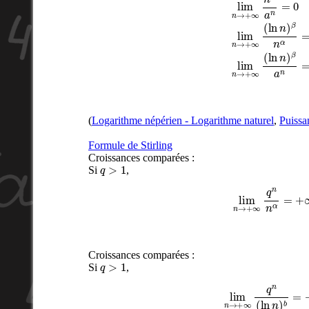
(
Logarithme népérien - Logarithme naturel
,
Puissa
Formule de Stirling
Croissances comparées :
q
>
1
Si
,
lim
n
→
+
∞
q
n
n
α
=
Croissances comparées :
q
>
1
Si
,
lim
n
→
+
∞
q
n
(
ln
n
)