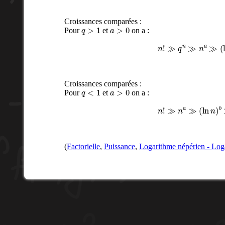
Croissances comparées :
q
>
1
a
>
0
Pour
et
on a :
n
!
≫
q
n
≫
n
a
≫
(
ln
Croissances comparées :
q
<
1
a
>
0
Pour
et
on a :
n
!
≫
n
a
≫
(
ln
n
)
b
(
Factorielle
,
Puissance
,
Logarithme népérien - Log