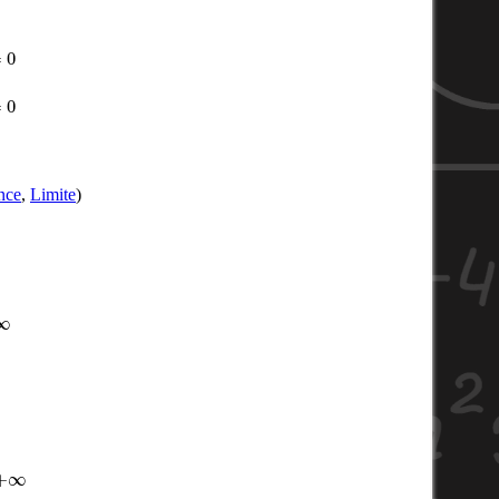
nce
,
Limite
)
+
∞
b
=
+
∞