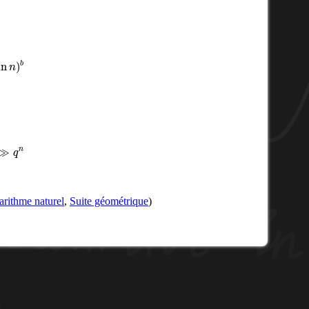
n
)
b
≫
q
n
arithme naturel
,
Suite géométrique
)