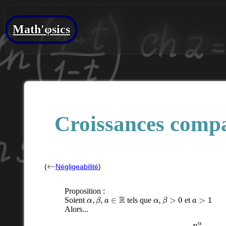
Math'φsics
Croissances comp
←
(
Négligeabilité
)
Proposition :
α
,
β
,
a
∈
R
α
,
β
>
0
a
>
1
Soient
tels que
et
Alors...
lim
n
→
+
∞
n
α
a
n
=
0
lim
n
→
+
∞
(
ln
n
)
β
n
α