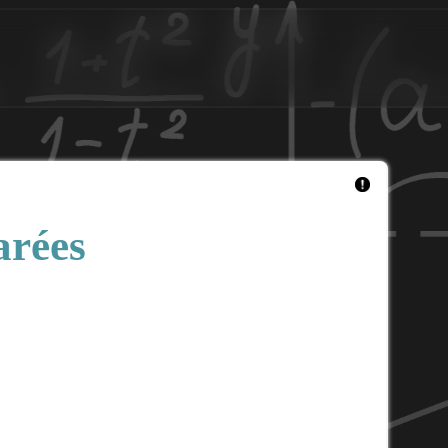
arées
=
0
lim
n
→
+
∞
(
ln
n
)
β
a
n
=
0