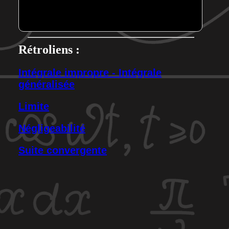
Rétroliens :
Intégrale impropre - Intégrale
généralisée
Limite
Négligeabilité
Suite convergente