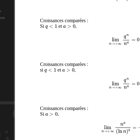
Croissances comparées :
q
<
1
a
>
0
Si
et
,
lim
n
→
+
∞
q
n
n
a
Croissances comparées :
q
<
1
a
>
0
si
et
,
lim
n
→
+
∞
q
n
n
a
Croissances comparées :
a
>
0
Si
,
lim
n
→
+
∞
n
a
(
ln
n
)
b