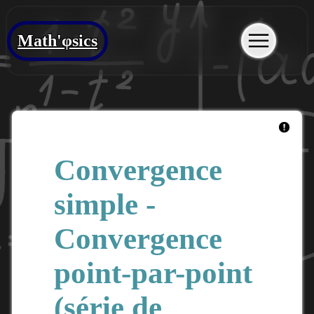
Math'φsics
Convergence
simple -
Convergence
point-par-point
(série de