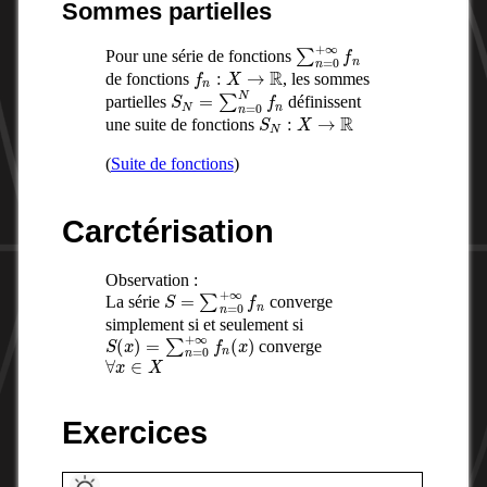
Sommes partielles
∑
n
=
0
+
∞
f
n
Pour une série de fonctions
f
n
:
X
→
R
de fonctions
, les sommes
S
N
=
∑
n
=
0
N
f
n
partielles
définissent
S
N
:
X
→
R
une suite de fonctions
(
Suite de fonctions
)
Carctérisation
Observation :
S
=
∑
n
=
0
+
∞
f
n
La série
converge
simplement si et seulement si
S
(
x
)
=
∑
n
=
0
+
∞
f
n
(
x
)
converge
∀
x
∈
X
Exercices