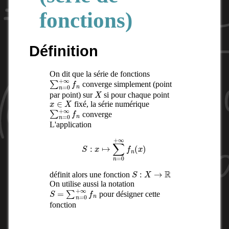
fonctions)
Définition
On dit que la série de fonctions
∑
n
=
0
+
∞
f
n
converge simplement (point
X
par point) sur
si pour chaque point
x
∈
X
fixé, la série numérique
∑
n
=
0
+
∞
f
n
converge
L'application
S
:
x
↦
∑
n
=
0
+
∞
f
n
(
x
)
S
:
X
→
R
définit alors une fonction
On utilise aussi la notation
S
=
∑
n
=
0
+
∞
f
n
pour désigner cette
fonction