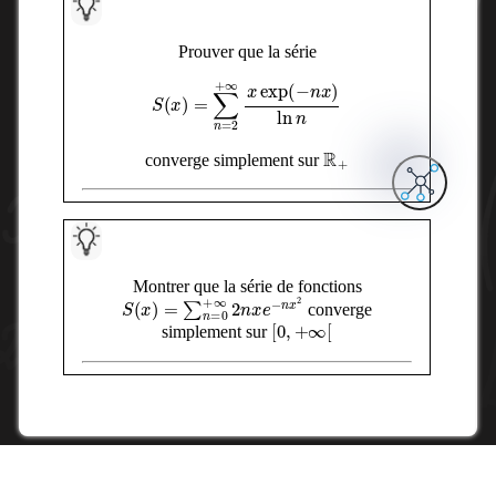
Prouver que la série
S
(
x
)
=
∑
n
=
2
+
∞
x
exp
(
−
n
x
)
ln
n
R
+
converge simplement sur
Montrer que la série de fonctions
S
(
x
)
=
∑
n
=
0
+
∞
2
n
x
e
−
n
x
2
converge
[
0
,
+
∞
[
simplement sur