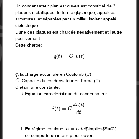
Un condensateur plan est ouvert est constitué de 2
plaques métalliques de forme qlqconque, appelées
armatures, et séparées par un milieu isolant appelé
diélectrique.
L'une des plaques est chargée négativement et l'autre
positivement
Cette charge:
q
(
t
)
=
C
.
u
(
t
)
q
: la charge accumulé en Coulomb (C)
C
: Capacité du condensateur en Farad (F)
C étant une constante:
⟶
Equation caractéristique du condensateur:
i
(
t
)
=
C
d
u
(
t
)
d
t
u
=
c
s
t
e
En régime continue:
$\implies$$i=0\(:
se comporte un interrupteur ouvert