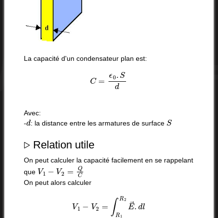
La capacité d'un condensateur plan est:
C
=
ϵ
0
.
S
d
Avec:
d
S
-
: la distance entre les armatures de surface
▹
Relation utile
On peut calculer la capacité facilement en se rappelant
V
1
−
V
2
=
Q
C
que
On peut alors calculer
V
1
−
V
2
=
∫
R
1
R
2
E
→
.
d
l