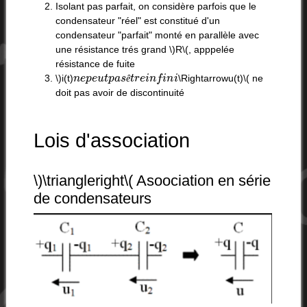
Isolant pas parfait, on considère parfois que le
condensateur "réel" est constitué d'un
condensateur "parfait" monté en parallèle avec
une résistance trés grand \)R\(, apppelée
résistance de fuite
n
e
p
e
u
t
p
a
s
ê
t
r
e
i
n
f
i
n
i
\)i(t)
\Rightarrow
u(t)\( ne
ê
doit pas avoir de discontinuité
Lois d'association
\)\triangleright\( Asoociation en série
de condensateurs