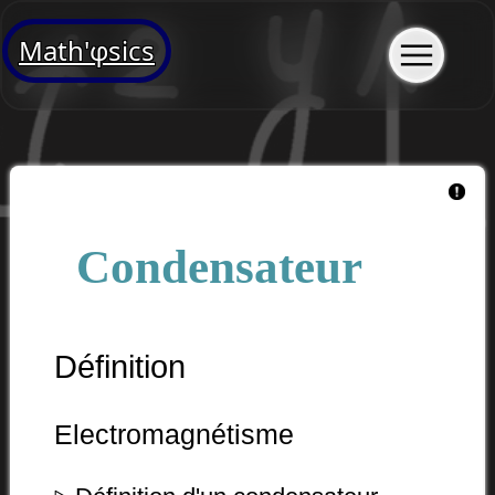
Math'φsics
Condensateur
Définition
Electromagnétisme
▹