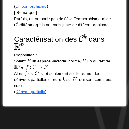
(
Difféomorphisme
)
[!Remarque]
C
k
Parfois, on ne parle pas de
-difféomorphisme ni de
C
1
-difféomorphisme, mais juste de difféomorphisme
C
k
Caractérisation des
dans
R
n
Proposition :
F
U
Soient
un espace vectoriel normé,
un ouvert de
R
n
f
:
U
→
F
et
f
C
k
Alors
est
si et seulement si elle admet des
k
U
dérivées partielles d'ordre
sur
, qui sont continues
U
sur
(
Dérivée partielle
)