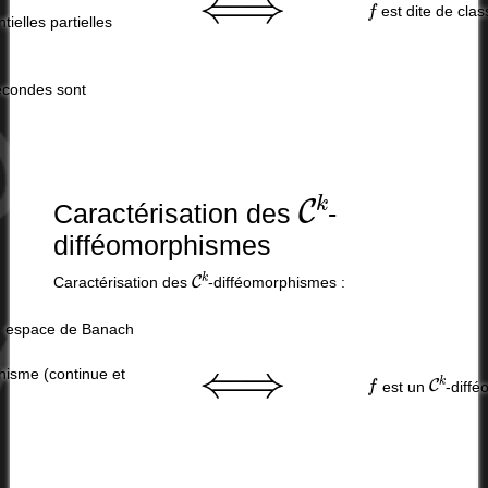
est dite de cla
ielles partielles
secondes sont
C
k
Caractérisation des
-
difféomorphismes
C
k
Caractérisation des
-difféomorphismes :
n espace de Banach
⟺
f
C
k
hisme (continue et
est un
-diff