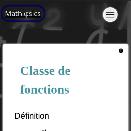
Math'φsics
Classe de
fonctions
Définition
C
1