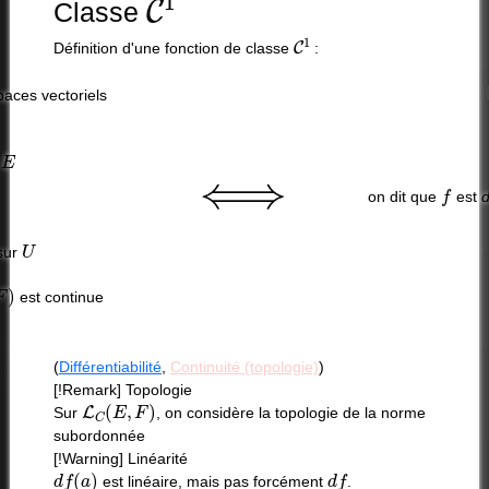
Classe
C
1
Définition d'une fonction de classe
:
paces vectoriels
E
e
⟺
f
on dit que
est
d
U
 sur
est continue
(
Différentiabilité
,
Continuité (topologie)
)
[!Remark] Topologie
L
C
(
E
,
F
)
Sur
, on considère la topologie de la norme
subordonnée
[!Warning] Linéarité
d
f
(
a
)
d
f
est linéaire, mais pas forcément
.