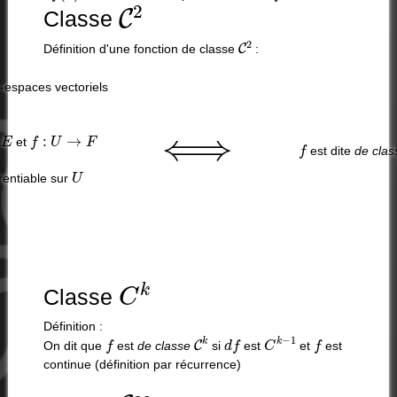
C
2
Classe
C
2
Définition d'une fonction de classe
:
-espaces vectoriels
E
f
:
U
→
F
⟺
f
e
et
est dite
de cla
U
érentiable sur
C
k
Classe
Définition :
f
C
k
d
f
C
k
−
1
f
On dit que
est
de classe
si
est
et
est
continue (définition par récurrence)
C
∞