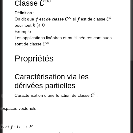
Classe
Définition :
f
C
∞
f
C
k
On dit que
est
de classe
si
est de classe
k
⩾
0
pour tout
Exemple :
Les applications linéaires et multilinéaires continues
C
∞
sont de classe
Propriétés
Caractérisation via les
dérivées partielles
C
2
Caractérisation d'une fonction de classe
:
-espaces vectoriels
E
f
:
U
→
F
e
et
⟺
f